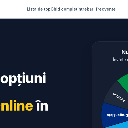
Lista de top
Ghid complet
Întrebări frecvente
Nu
Învârte 
opțiuni
Online
în