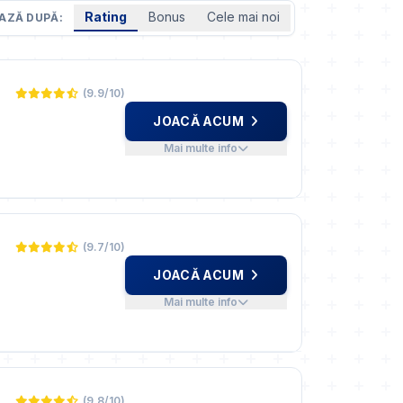
Rating
Bonus
Cele mai noi
AZĂ DUPĂ:
(9.9/10)
JOACĂ ACUM
Mai multe info
(9.7/10)
JOACĂ ACUM
Mai multe info
(9.8/10)