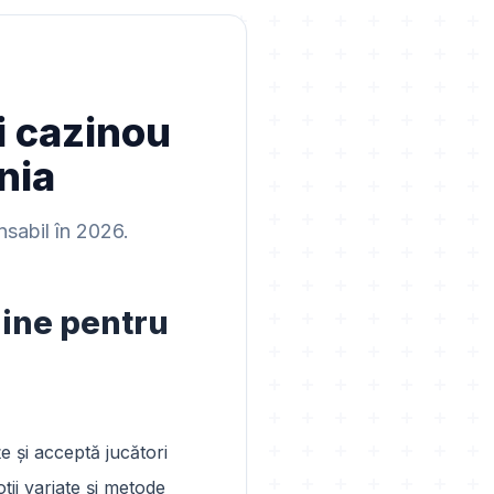
i cazinou
nia
onsabil în 2026.
line pentru
 și acceptă jucători
ții variate și metode