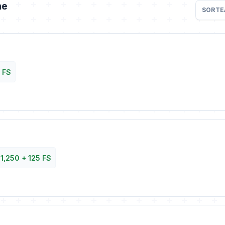
ne
SORTE
 FS
BINE DE ȘTIUT
Complex bonus terms
1,250 + 125 FS
BINE DE ȘTIUT
Fewer ongoing promotions