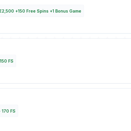
€2,500 +150 Free Spins +1 Bonus Game
BINE DE ȘTIUT
Wagering: Bonus x40
 150 FS
BINE DE ȘTIUT
Higher wagering requirements
 170 FS