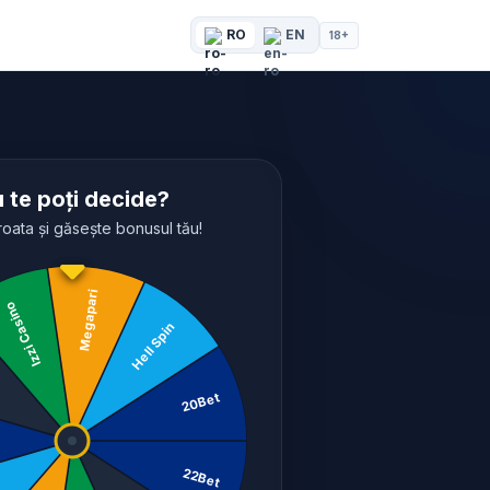
RO
EN
18+
 te poți decide?
roata și găsește bonusul tău!