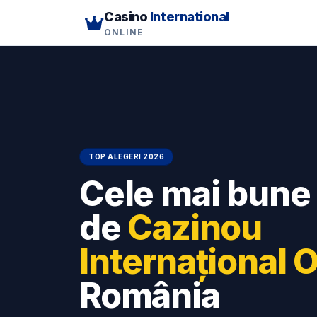
Casino
International
ONLINE
TOP ALEGERI 2026
Cele mai bune 
de
Cazinou
Internațional 
România