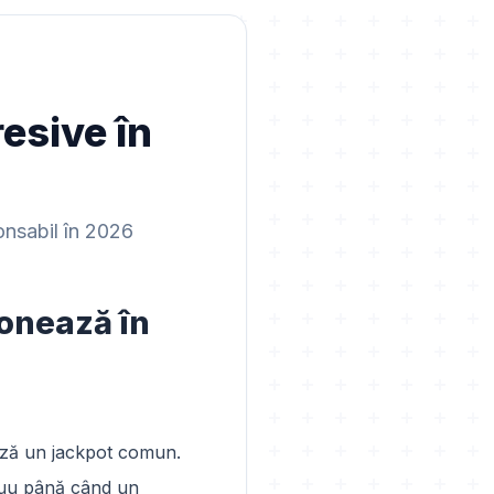
esive în
ponsabil în 2026
ionează în
tază un jackpot comun.
inuu până când un