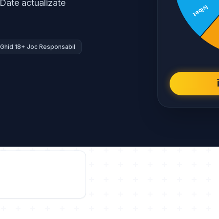
Date actualizate
Ghid 18+ Joc Responsabil