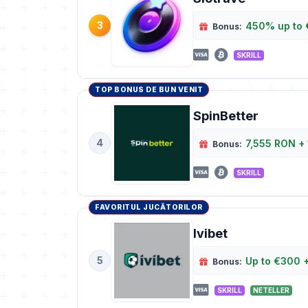
Min Deposit: €10
Payout speed: Instant
3
450% up to 
Bonus:
Casino Games: 6000+
SKRILL
TOP BONUS DE BUN VENIT
DE CE NE PLACE
RTP: 97%
SpinBetter
Min Deposit: €10
Payout speed: 1-3 hours
4
7,555 RON +
Bonus:
Casino Games: 7000+
SKRILL
FAVORITUL JUCĂTORILOR
DE CE NE PLACE
RTP: 96%
Ivibet
Min Deposit: 10 RON
Payout speed: Up to 24 hours
5
Up to €300 +
Bonus:
Casino Games: 5500+
SKRILL
NETELLER