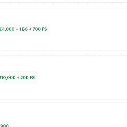
BINE DE ȘTIUT
Limited crypto options
€4,000 + 1 BG + 700 FS
BINE DE ȘTIUT
Withdrawal processing can be sl
$10,000 + 200 FS
BINE DE ȘTIUT
Interface can feel cluttered
€900