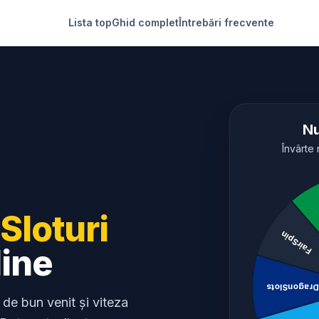
Lista top
Ghid complet
Întrebări frecvente
Nu
Învârte 
e
Sloturi
ine
de bun venit și viteza