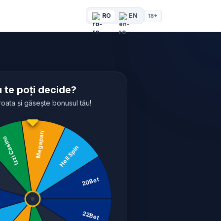
RO
EN
18+
 te poți decide?
roata și găsește bonusul tău!