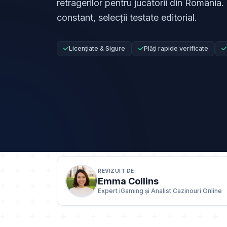
retragerilor pentru jucătorii din România.
constant, selecții testate editorial.
Licențiate & Sigure
Plăți rapide verificate
REVIZUIT DE:
Emma Collins
Expert iGaming și Analist Cazinouri Online