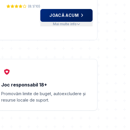
(8.1/10)
JOACĂ ACUM
Mai multe info
Joc responsabil 18+
Promovăm limite de buget, autoexcludere și
resurse locale de suport.