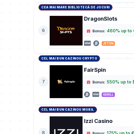
CEA MAI MARE BIBLIOTECĂ DE JOCURI
DE CE NE PLACE
RTP: 97%
DragonSlots
Min Deposit: €5
Payout speed: 1-3 hours
6
460% up to 
Bonus:
Casino Games: 4000+
JETON
CEL MAI BUN CAZINOU CRYPTO
DE CE NE PLACE
RTP: 96%
FairSpin
Min Deposit: €10
Payout speed: 1-24 hours
7
550% up to 
Bonus:
Casino Games: 8000+
SKRILL
CEL MAI BUN CAZINOU MOBIL
DE CE NE PLACE
RTP: 97%
Izzi Casino
Min Deposit: €1
Payout speed: Under 1 hour
8
175% up to 
Bonus: