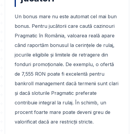
Un bonus mare nu este automat cel mai bun
bonus. Pentru jucătorii care caută cazinouri
Pragmatic în România, valoarea reală apare
când raportăm bonusul la cerințele de rulaj,
jocurile eligibile și limitele de retragere din
fonduri promoționale. De exemplu, o ofertă
de 7,555 RON poate fi excelentă pentru
bankroll management dacă termenii sunt clari
și dacă sloturile Pragmatic preferate
contribuie integral la rulaj. În schimb, un
procent foarte mare poate deveni greu de
valorificat dacă are restricții stricte.