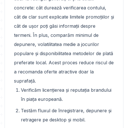
concrete: cât durează verificarea contului,
cât de clar sunt explicate limitele promoțiilor și
cât de ușor poți găsi informații despre
termeni. În plus, comparăm minimul de
depunere, volatilitatea medie a jocurilor
populare și disponibilitatea metodelor de plată
preferate local. Acest proces reduce riscul de
a recomanda oferte atractive doar la
suprafață.
Verificăm licențierea și reputația brandului
în piața europeană.
Testăm fluxul de înregistrare, depunere și
retragere pe desktop și mobil.