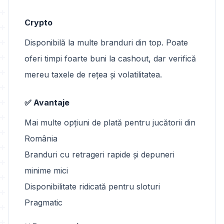
Crypto
Disponibilă la multe branduri din top. Poate
oferi timpi foarte buni la cashout, dar verifică
mereu taxele de rețea și volatilitatea.
✅ Avantaje
Mai multe opțiuni de plată pentru jucătorii din
România
Branduri cu retrageri rapide și depuneri
minime mici
Disponibilitate ridicată pentru sloturi
Pragmatic