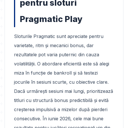
pentru sloturi
Pragmatic Play
Sloturile Pragmatic sunt apreciate pentru
varietate, ritm și mecanici bonus, dar
rezultatele pot varia puternic din cauza
volatilității. O abordare eficientă este să alegi
miza în funcție de bankroll și să testezi
jocurile în sesiuni scurte, cu obiective clare.
Dacă urmărești sesiuni mai lungi, prioritizează
titluri cu structură bonus predictibilă și evită
creșterea impulsivă a mizelor după pierderi
consecutive. În iunie 2026, cele mai bune
rezultate pentru jucători recreaționali vin din