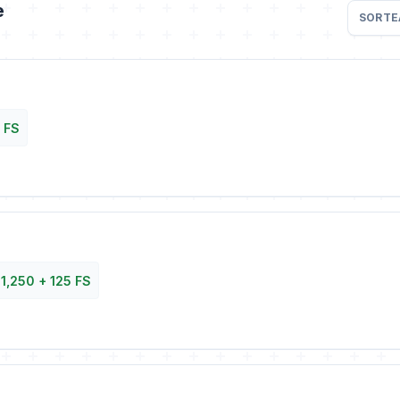
e
SORTE
 FS
BINE DE ȘTIUT
Complex bonus terms
1,250 + 125 FS
BINE DE ȘTIUT
Fewer ongoing promotions