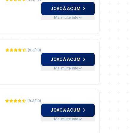
JOACĂ ACUM
Mai multe info
(9.5/10)
JOACĂ ACUM
Mai multe info
(9.3/10)
JOACĂ ACUM
Mai multe info