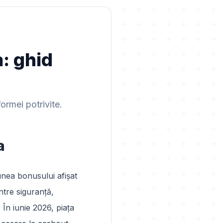
: ghid
formei potrivite.
a
unea bonusului afișat
ntre siguranță,
 În iunie 2026, piața