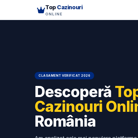
Top
Cazinouri
ONLINE
CLASAMENT VERIFICAT 2026
Descoperă
To
Cazinouri Onli
România