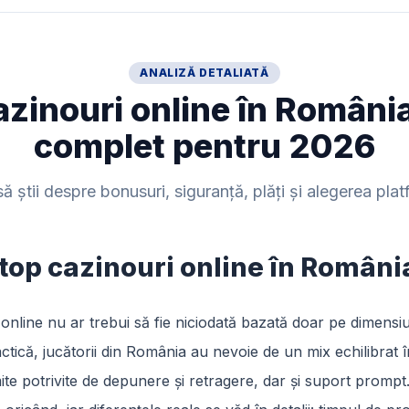
ANALIZĂ DETALIATĂ
azinouri online în România
complet pentru 2026
ă știi despre bonusuri, siguranță, plăți și alegerea plat
top cazinouri online în Români
online nu ar trebui să fie niciodată bazată doar pe dimensi
ctică, jucătorii din România au nevoie de un mix echilibrat î
imite potrivite de depunere și retragere, dar și suport prompt.