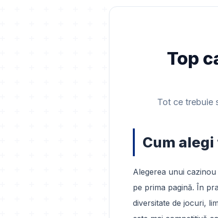
Top c
Tot ce trebuie s
Cum alegi 
Alegerea unui cazinou 
pe prima pagină. În pra
diversitate de jocuri, l