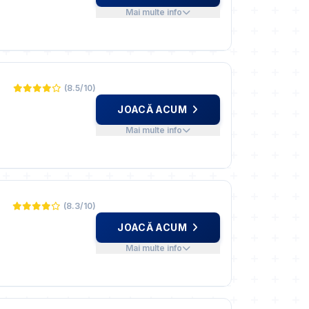
Mai multe info
(8.5/10)
JOACĂ ACUM
Mai multe info
(8.3/10)
JOACĂ ACUM
Mai multe info